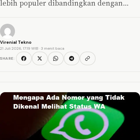
lebih populer dibandingkan dengan…
Virenial Tekno
21 Juli 2026, 17:19 WIB
· 3 menit baca
SHARE:
Copy link
Facebook
Twitter/X
WhatsApp
Telegram