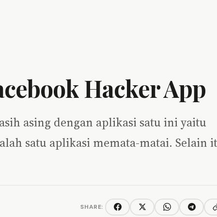
acebook Hacker App
ih asing dengan aplikasi satu ini yaitu
ah satu aplikasi memata-matai. Selain i
SHARE:
C
Facebook
Twitter/X
WhatsApp
Telegra