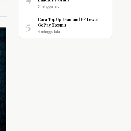
3 minggu lalu
Cara Top Up Diamond FF Lewat
5
GoPay (Resmi)
4 minggu lalu