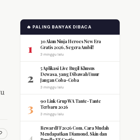
🔥 PALING BANYAK DIBACA
30 Akun Ninja Heroes New Era
1
Gratis 2026, Segera Ambil!
3 minggu lalu
5 Aplikasi Live Bugil Khusus
2
Dewasa, yang Dibawah Umur
Jangan Coba-Coba
3 minggu lalu
tu
90 Link Grup WA Tante-Tante
3
Terbaru 2026
3 minggu lalu
RewardFF2026 Com, Cara Mudah
4
Mendapatkan Diamond, Skin dan
opy link
m
Bundle FF Gratis