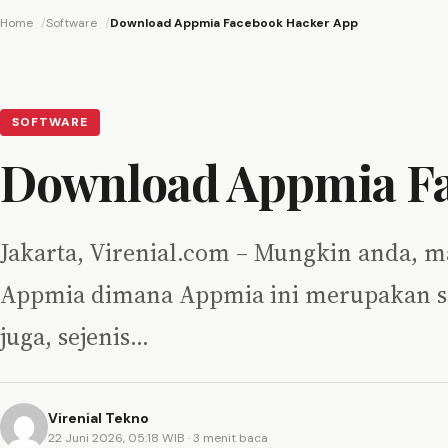
Home
Software
Download Appmia Facebook Hacker App
SOFTWARE
Download Appmia F
Jakarta, Virenial.com – Mungkin anda, mas
Appmia dimana Appmia ini merupakan sal
juga, sejenis…
Virenial Tekno
22 Juni 2026, 05:18 WIB
· 3 menit baca