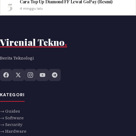
5
Cara Top Up Diamond FF Lewat GoPay (Resmi)
4 minggu lalu
Virenial Tekno
.
Berita Teknologi
KATEGORI
→ Guides
→ Software
→ Security
→ Hardware