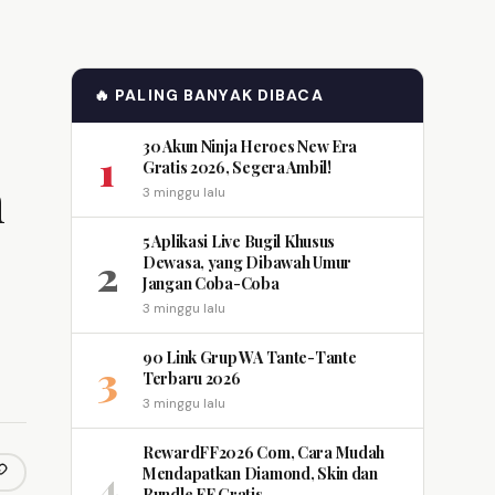
🔥 PALING BANYAK DIBACA
30 Akun Ninja Heroes New Era
1
Gratis 2026, Segera Ambil!
h
3 minggu lalu
5 Aplikasi Live Bugil Khusus
2
Dewasa, yang Dibawah Umur
Jangan Coba-Coba
3 minggu lalu
90 Link Grup WA Tante-Tante
3
Terbaru 2026
3 minggu lalu
RewardFF2026 Com, Cara Mudah
4
Mendapatkan Diamond, Skin dan
opy link
m
Bundle FF Gratis