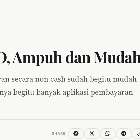
VO, Ampuh dan Muda
aran secara non cash sudah begitu mudah
nya begitu banyak aplikasi pembayaran
SHARE:
C
Facebook
Twitter/X
WhatsApp
Telegra