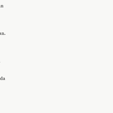
an
an.
n
ada