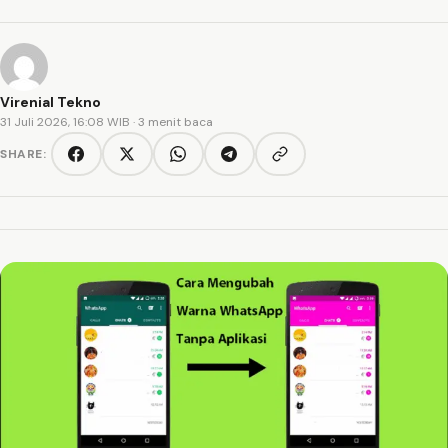
Virenial Tekno
31 Juli 2026, 16:08 WIB
· 3 menit baca
SHARE:
Copy link
Facebook
Twitter/X
WhatsApp
Telegram