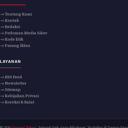
→ Tentang Kami
→ Kontak
→ Redaksi
→ Pedoman Media Siber
→ Kode Etik
→ Pasang Iklan
LAYANAN
→ RSS Feed
→ Newsletter
→ Sitemap
→ Kebijakan Privasi
→ Koreksi & Ralat
© 2026
Virenial Tekno
. Seluruh hak cipta dilindungi. Terdaftar di Dewan Pers