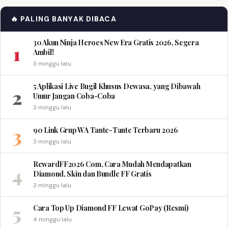
🔥 PALING BANYAK DIBACA
30 Akun Ninja Heroes New Era Gratis 2026, Segera
1
Ambil!
3 minggu lalu
5 Aplikasi Live Bugil Khusus Dewasa, yang Dibawah
2
Umur Jangan Coba-Coba
3 minggu lalu
3
90 Link Grup WA Tante-Tante Terbaru 2026
3 minggu lalu
RewardFF2026 Com, Cara Mudah Mendapatkan
4
Diamond, Skin dan Bundle FF Gratis
3 minggu lalu
5
Cara Top Up Diamond FF Lewat GoPay (Resmi)
4 minggu lalu