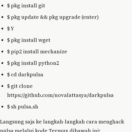
$ pkg install git
$ pkg update && pkg upgrade (enter)
$ Y
$ pkg install wget
$ pip2 install mechanize
$ pkg install python2
$ cd darkpulsa
$ git clone
https://github.com/novalattasya/darkpulsa
$ sh pulsa.sh
Langsung saja ke langkah-langkah cara menghack
pulsa melalui kode Termux dibawah ini: