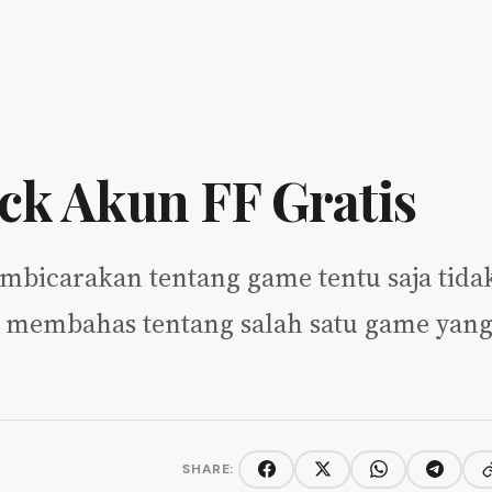
ck Akun FF Gratis
mbicarakan tentang game tentu saja tida
an membahas tentang salah satu game yan
SHARE:
C
Facebook
Twitter/X
WhatsApp
Telegra