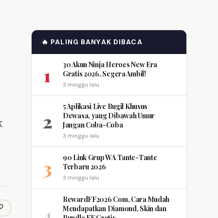
🔥 PALING BANYAK DIBACA
30 Akun Ninja Heroes New Era
1
Gratis 2026, Segera Ambil!
3 minggu lalu
5 Aplikasi Live Bugil Khusus
2
Dewasa, yang Dibawah Umur
k
Jangan Coba-Coba
3 minggu lalu
g
90 Link Grup WA Tante-Tante
3
Terbaru 2026
3 minggu lalu
RewardFF2026 Com, Cara Mudah
4
Mendapatkan Diamond, Skin dan
opy link
m
Bundle FF Gratis