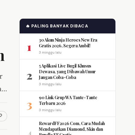
🔥 PALING BANYAK DIBACA
30 Akun Ninja Heroes New Era
1
Gratis 2026, Segera Ambil!
h
3 minggu lalu
5 Aplikasi Live Bugil Khusus
2
Dewasa, yang Dibawah Umur
r
Jangan Coba-Coba
3 minggu lalu
ya…
90 Link Grup WA Tante-Tante
3
Terbaru 2026
3 minggu lalu
opy link
m
RewardFF2026 Com, Cara Mudah
4
Mendapatkan Diamond, Skin dan
Bundle FF Gratis