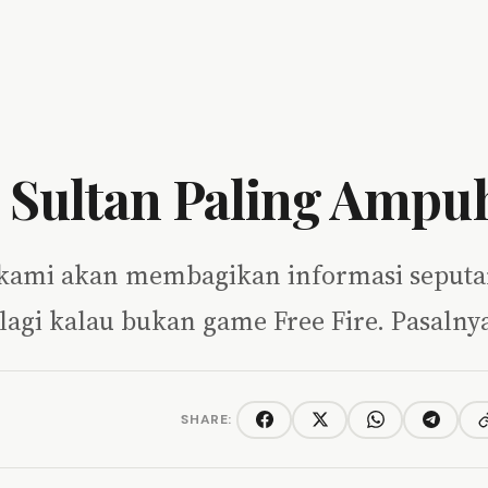
 Sultan Paling Ampu
ini kami akan membagikan informasi seputa
alagi kalau bukan game Free Fire. Pasaln
SHARE:
C
Facebook
Twitter/X
WhatsApp
Telegra