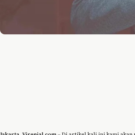
Jakarta, Virenial.com –
Di artikel kali ini kami aka