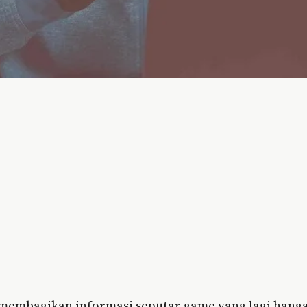
n membagikan informasi seputar game yang lagi hang