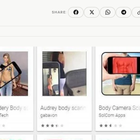
SHARE:
C
Facebook
Twitter/X
WhatsApp
Telegra