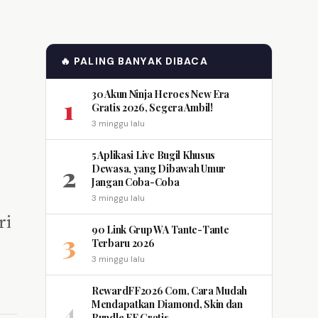
🔥 PALING BANYAK DIBACA
30 Akun Ninja Heroes New Era
1
Gratis 2026, Segera Ambil!
3 minggu lalu
5 Aplikasi Live Bugil Khusus
2
Dewasa, yang Dibawah Umur
Jangan Coba-Coba
3 minggu lalu
ri
90 Link Grup WA Tante-Tante
3
Terbaru 2026
3 minggu lalu
RewardFF2026 Com, Cara Mudah
4
Mendapatkan Diamond, Skin dan
Bundle FF Gratis