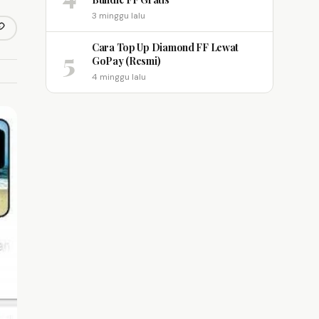
3 minggu lalu
opy link
m
Cara Top Up Diamond FF Lewat
5
GoPay (Resmi)
4 minggu lalu