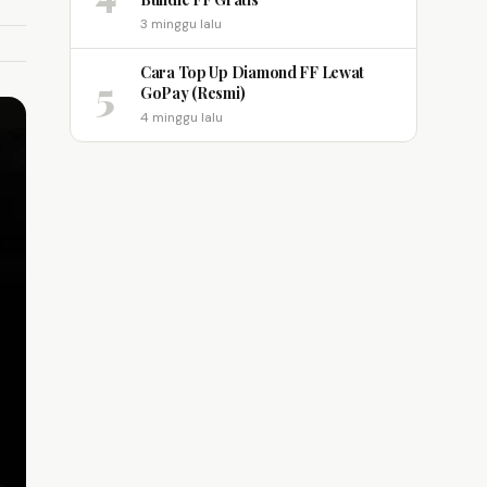
3 minggu lalu
Cara Top Up Diamond FF Lewat
5
GoPay (Resmi)
4 minggu lalu