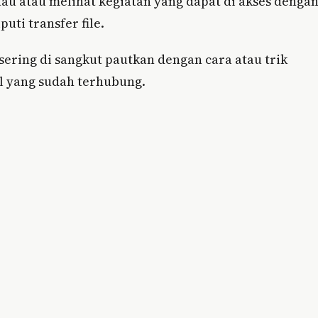
u atau melihat kegiatan yang dapat di akses denga
i transfer file.
sering di sangkut pautkan dengan cara atau trik
l yang sudah terhubung.