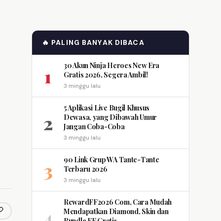
🔥 PALING BANYAK DIBACA
30 Akun Ninja Heroes New Era
1
Gratis 2026, Segera Ambil!
3 minggu lalu
5 Aplikasi Live Bugil Khusus
2
Dewasa, yang Dibawah Umur
Jangan Coba-Coba
3 minggu lalu
90 Link Grup WA Tante-Tante
3
Terbaru 2026
3 minggu lalu
RewardFF2026 Com, Cara Mudah
4
Mendapatkan Diamond, Skin dan
opy link
m
Bundle FF Gratis