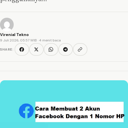
Virenial Tekno
9 Juli 2026, 05:57 WIB
· 4 menit baca
SHARE:
Copy link
Facebook
Twitter/X
WhatsApp
Telegram