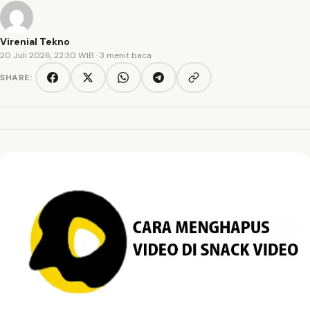
Virenial Tekno
20 Juli 2026, 22:30 WIB
· 3 menit baca
SHARE:
Copy link
Facebook
Twitter/X
WhatsApp
Telegram