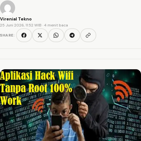
Virenial Tekno
25 Juni 2026, 11:52 WIB
· 4 menit baca
SHARE:
Copy link
Facebook
Twitter/X
WhatsApp
Telegram