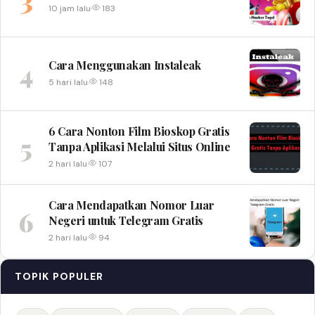
10 jam lalu
·
183
4
Cara Menggunakan Instaleak
5 hari lalu
·
148
6 Cara Nonton Film Bioskop Gratis
5
Tanpa Aplikasi Melalui Situs Online
2 hari lalu
·
107
Cara Mendapatkan Nomor Luar
6
Negeri untuk Telegram Gratis
2 hari lalu
·
94
TOPIK POPULER