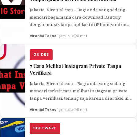
Jakarta, Virenial.com – Bagi anda yang sedang
mencari bagaimana cara download IG story
dengan musik tanpa aplikasi di iPhone/android,
tenang saja karena di artikel ini…
Virenial Tekno
·
1 jam lalu
·
6 mnt
GUIDES
7 Cara Melihat Instagram Private Tanpa
Verifikasi
Jakarta, Virenial.com – Bagi anda yang sedang
mencari terkait cara melihat Instagram private
tanpa verifikasi, tenang saja karena di artikel ini
kami sudah menyediakan pembahasan…
Virenial Tekno
·
1 jam lalu
·
6 mnt
SOFTWARE