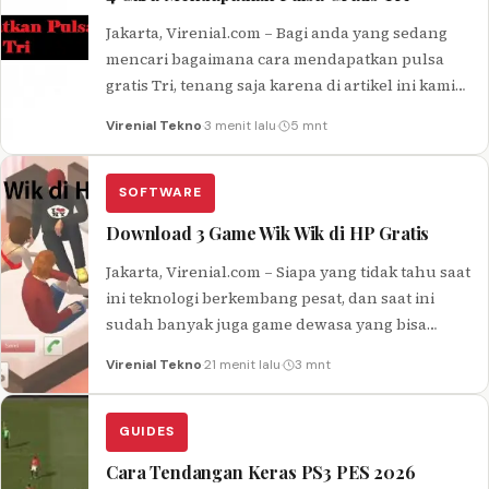
Jakarta, Virenial.com – Bagi anda yang sedang
mencari bagaimana cara mendapatkan pulsa
gratis Tri, tenang saja karena di artikel ini kami
sudah menyediakan pembahasannya untuk…
Virenial Tekno
·
3 menit lalu
·
5 mnt
SOFTWARE
Download 3 Game Wik Wik di HP Gratis
Jakarta, Virenial.com – Siapa yang tidak tahu saat
ini teknologi berkembang pesat, dan saat ini
sudah banyak juga game dewasa yang bisa
dimainkan. Bahkan juga…
Virenial Tekno
·
21 menit lalu
·
3 mnt
GUIDES
Cara Tendangan Keras PS3 PES 2026