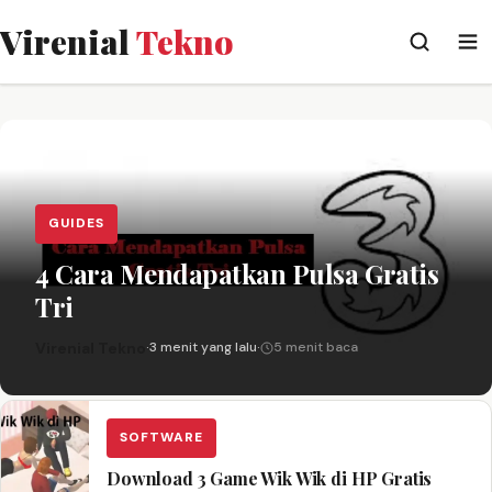
Virenial
Tekno
GUIDES
4 Cara Mendapatkan Pulsa Gratis
Tri
Virenial Tekno
·
3 menit yang lalu
·
5 menit baca
SOFTWARE
Download 3 Game Wik Wik di HP Gratis