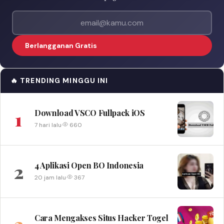
Alamat email
Berlangganan Gratis
🔥 TRENDING MINGGU INI
1
Download VSCO Fullpack iOS
7 hari lalu
·
660
2
4 Aplikasi Open BO Indonesia
20 jam lalu
·
367
3
Cara Mengakses Situs Hacker Togel