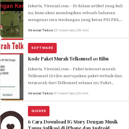
Jakarta, Virenial.com – Di dalam artikel yang kali
ini, kami akan membagikan sebuah bahasan
mengenai cara tendangan yang keras PS3 PES,
oleh karena itu silahkan…
Virenial Tekno
·
25 menit lalu
·
6 mnt
SOFTWARE
Kode Paket Murah Telkomsel 10 Ribu
Jakarta, Virenial.com – Paket internet murah
Telkomsel 10 ribu merupakan paket terbaik dan
termurah dari Telkomsel selama ini. Paket
internet murah Telkomsel 10 ribu ini…
Virenial Tekno
·
57 menit lalu
·
4 mnt
GUIDES
6 Cara Download IG Story Dengan Musik
Tanpa Aplikasi di iPhone dan Android