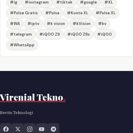
#ig
#instagram
#tiktok
#google
#XL
#Pulsa Gratis
#Pulsa
#Kuota XL
#Pulsa XL
#WA
#iptv
#k vision
#kVision
#kv
#telegram
#iQOO Z9
#iQOO Z9x
#iQOO
#WhatsApp
Virenial Tekno
.
Berita Teknologi