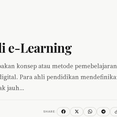
i e-Learning
upakan konsep atau metode pemebelajaran
digital. Para ahli pendidikan mendefinik
rak jauh…
SHARE:
C
Facebook
Twitter/X
WhatsApp
Telegra