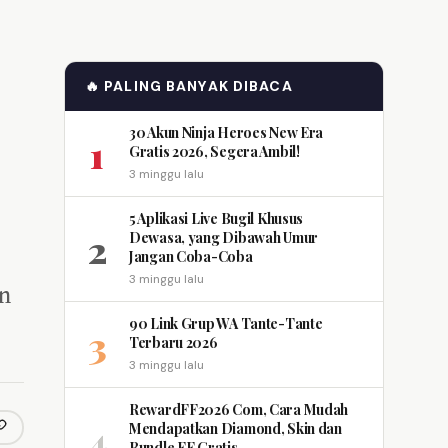
🔥 PALING BANYAK DIBACA
30 Akun Ninja Heroes New Era
1
Gratis 2026, Segera Ambil!
3 minggu lalu
5 Aplikasi Live Bugil Khusus
2
Dewasa, yang Dibawah Umur
Jangan Coba-Coba
3 minggu lalu
an
90 Link Grup WA Tante-Tante
3
Terbaru 2026
3 minggu lalu
RewardFF2026 Com, Cara Mudah
4
Mendapatkan Diamond, Skin dan
opy link
m
Bundle FF Gratis