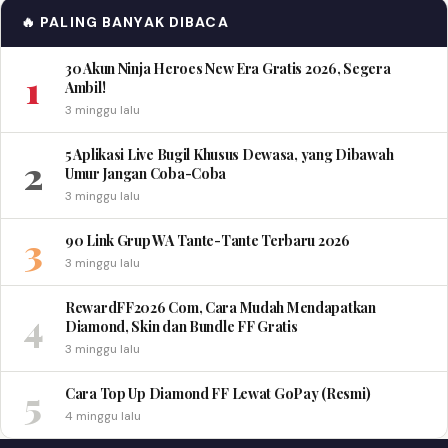
🔥 PALING BANYAK DIBACA
30 Akun Ninja Heroes New Era Gratis 2026, Segera
1
Ambil!
3 minggu lalu
5 Aplikasi Live Bugil Khusus Dewasa, yang Dibawah
2
Umur Jangan Coba-Coba
3 minggu lalu
3
90 Link Grup WA Tante-Tante Terbaru 2026
3 minggu lalu
RewardFF2026 Com, Cara Mudah Mendapatkan
4
Diamond, Skin dan Bundle FF Gratis
3 minggu lalu
5
Cara Top Up Diamond FF Lewat GoPay (Resmi)
4 minggu lalu