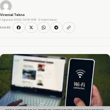
Virenial Tekno
1 Agustus 2026, 02:18 WIB
· 3 menit baca
SHARE:
Copy link
Facebook
Twitter/X
WhatsApp
Telegram