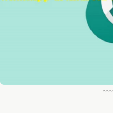
??????