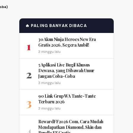
oba)
🔥 PALING BANYAK DIBACA
30 Akun Ninja Heroes New Era
1
Gratis 2026, Segera Ambil!
3 minggu lalu
5 Aplikasi Live Bugil Khusus
2
Dewasa, yang Dibawah Umur
Jangan Coba-Coba
3 minggu lalu
90 Link Grup WA Tante-Tante
3
Terbaru 2026
3 minggu lalu
RewardFF2026 Com, Cara Mudah
4
Mendapatkan Diamond, Skin dan
Bundle FF Gratis