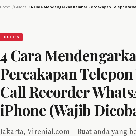
Home
Guides
4 Cara Mendengarkan Kembali Percakapan Telepon What
GUIDES
4 Cara Mendengarka
Percakapan Telepon
Call Recorder Whats
iPhone (Wajib Dicob
Jakarta, Virenial.com – Buat anda yang