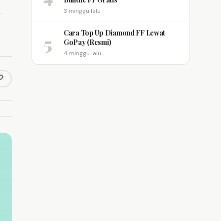
p
3 minggu lalu
Cara Top Up Diamond FF Lewat
5
GoPay (Resmi)
4 minggu lalu
opy link
m