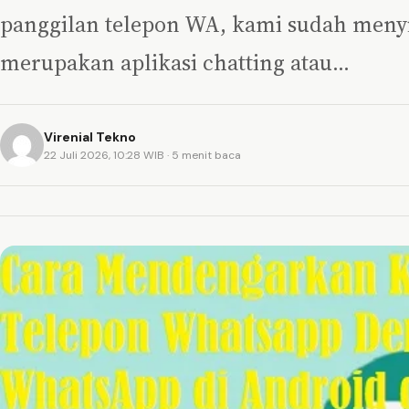
panggilan telepon WA, kami sudah meny
merupakan aplikasi chatting atau…
Virenial Tekno
22 Juli 2026, 10:28 WIB
· 5 menit baca