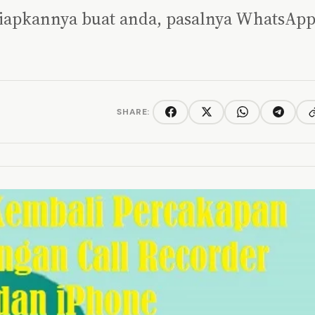
iapkannya buat anda, pasalnya WhatsAp
SHARE:
C
Facebook
Twitter/X
WhatsApp
Telegra