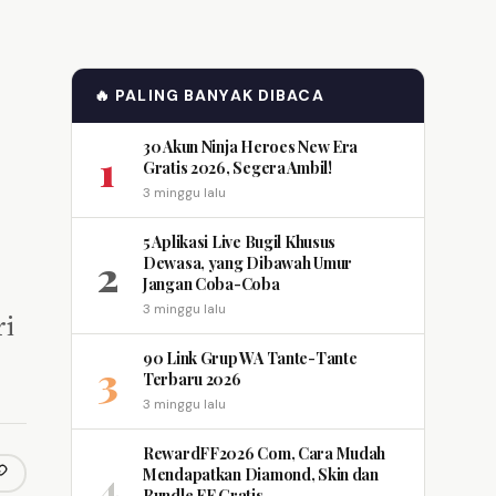
🔥 PALING BANYAK DIBACA
30 Akun Ninja Heroes New Era
1
Gratis 2026, Segera Ambil!
3 minggu lalu
5 Aplikasi Live Bugil Khusus
2
Dewasa, yang Dibawah Umur
Jangan Coba-Coba
3 minggu lalu
ri
90 Link Grup WA Tante-Tante
3
Terbaru 2026
3 minggu lalu
RewardFF2026 Com, Cara Mudah
4
Mendapatkan Diamond, Skin dan
opy link
m
Bundle FF Gratis