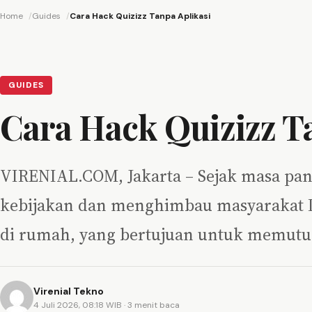
Home
Guides
Cara Hack Quizizz Tanpa Aplikasi
GUIDES
Cara Hack Quizizz T
VIRENIAL.COM, Jakarta – Sejak masa pa
kebijakan dan menghimbau masyarakat I
di rumah, yang bertujuan untuk memut
Virenial Tekno
4 Juli 2026, 08:18 WIB
· 3 menit baca