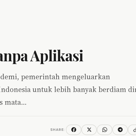
anpa Aplikasi
ndemi, pemerintah mengeluarkan
ndonesia untuk lebih banyak berdiam di
us mata…
SHARE:
C
Facebook
Twitter/X
WhatsApp
Telegra