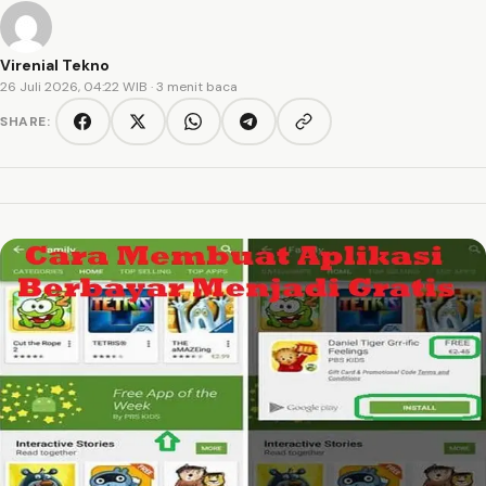
Virenial Tekno
26 Juli 2026, 04:22 WIB
· 3 menit baca
SHARE:
Copy link
Facebook
Twitter/X
WhatsApp
Telegram