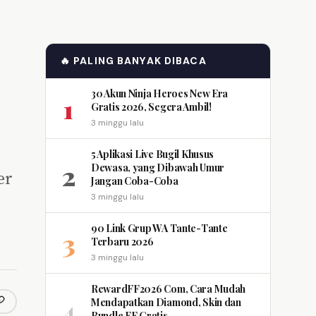
🔥 PALING BANYAK DIBACA
30 Akun Ninja Heroes New Era
1
Gratis 2026, Segera Ambil!
3 minggu lalu
5 Aplikasi Live Bugil Khusus
2
Dewasa, yang Dibawah Umur
er
Jangan Coba-Coba
3 minggu lalu
90 Link Grup WA Tante-Tante
3
Terbaru 2026
3 minggu lalu
RewardFF2026 Com, Cara Mudah
4
Mendapatkan Diamond, Skin dan
opy link
m
Bundle FF Gratis