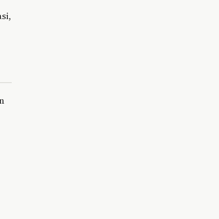
si,
an