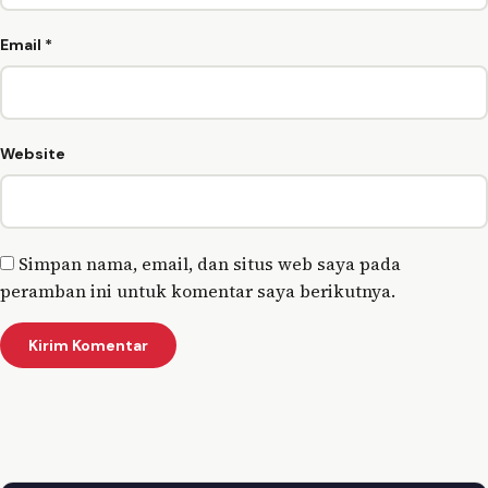
Email
*
Website
Simpan nama, email, dan situs web saya pada
peramban ini untuk komentar saya berikutnya.