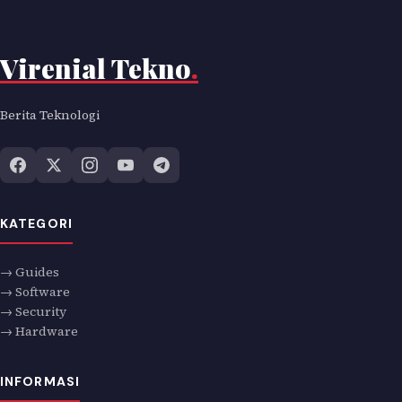
Virenial Tekno
.
Berita Teknologi
KATEGORI
→ Guides
→ Software
→ Security
→ Hardware
INFORMASI