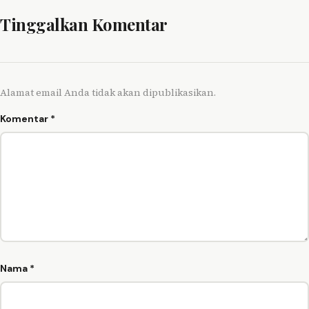
Tinggalkan Komentar
Alamat email Anda tidak akan dipublikasikan.
Komentar
*
Nama
*