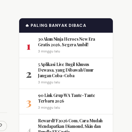
🔥 PALING BANYAK DIBACA
30 Akun Ninja Heroes New Era
1
Gratis 2026, Segera Ambil!
3 minggu lalu
5 Aplikasi Live Bugil Khusus
2
Dewasa, yang Dibawah Umur
Jangan Coba-Coba
3 minggu lalu
90 Link Grup WA Tante-Tante
3
Terbaru 2026
3 minggu lalu
RewardFF2026 Com, Cara Mudah
4
Mendapatkan Diamond, Skin dan
opy link
m
Bundle FF Gratis