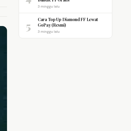
3 minggu lalu
Cara Top Up Diamond FF Lewat
5
GoPay (Resmi)
3 minggu lalu