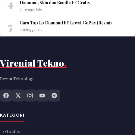
4
Diamond, Skin dan Bundle FF Gratis
3 minggu lalu
5
Cara Top Up Diamond FF Lewat GoPay (Resmi)
4 minggu lalu
Virenial Tekno
.
Berita Teknologi
KATEGORI
→ Guides