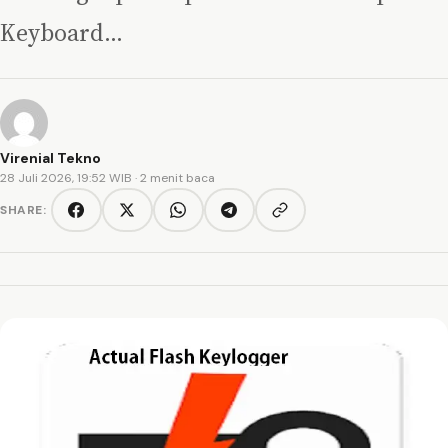
Keyboard…
Virenial Tekno
28 Juli 2026, 19:52 WIB
· 2 menit baca
SHARE:
Copy link
Facebook
Twitter/X
WhatsApp
Telegram