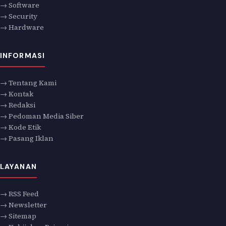
→ Software
→ Security
→ Hardware
INFORMASI
→ Tentang Kami
→ Kontak
→ Redaksi
→ Pedoman Media Siber
→ Kode Etik
→ Pasang Iklan
LAYANAN
→ RSS Feed
→ Newsletter
→ Sitemap