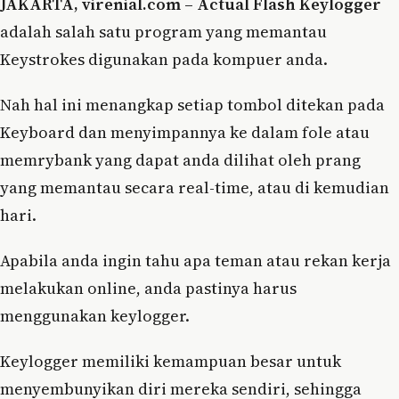
JAKARTA, virenial.com – Actual Flash Keylogger
adalah salah satu program yang memantau
Keystrokes digunakan pada kompuer anda.
Nah hal ini menangkap setiap tombol ditekan pada
Keyboard dan menyimpannya ke dalam fole atau
memrybank yang dapat anda dilihat oleh prang
yang memantau secara real-time, atau di kemudian
hari.
Apabila anda ingin tahu apa teman atau rekan kerja
melakukan online, anda pastinya harus
menggunakan keylogger.
Keylogger memiliki kemampuan besar untuk
menyembunyikan diri mereka sendiri, sehingga