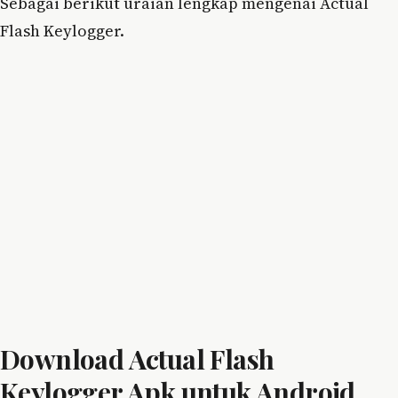
Sebagai berikut uraian lengkap mengenai Actual
Flash Keylogger.
Download Actual Flash
Keylogger Apk untuk Android