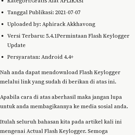
Kategori:Gratis Alat APLIKASI
Tanggal Publikasi: 2021-07-07
Uploaded by: Aphirack Akkhavong
Versi Terbaru: 5.4.1Permintaan Flash Keylogger
Update
Persyaratan: Android 4.4+
Nah anda dapat mendownload Flash Keylogger
melalui link yang sudah di berikan di atas ini.
Apabila cara di atas aberhasil maka jangan lupa
untuk anda membagikannya ke media sosial anda.
Itulah seluruh bahasan kita pada artikel kali ini
mengenai Actual Flash Keylogger. Semoga