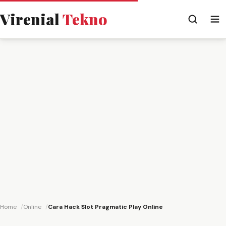
Virenial
Tekno
Home
Online
Cara Hack Slot Pragmatic Play Online