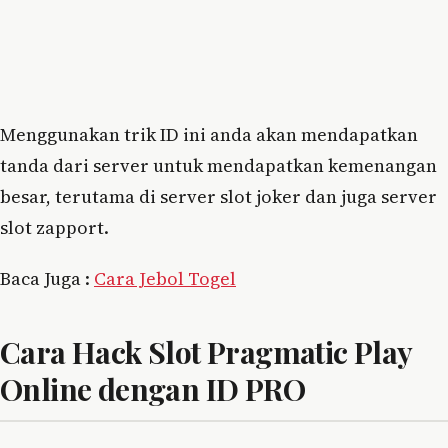
Menggunakan trik ID ini anda akan mendapatkan
tanda dari server untuk mendapatkan kemenangan
besar, terutama di server slot joker dan juga server
slot zapport.
Baca Juga :
Cara Jebol Togel
Cara Hack Slot Pragmatic Play
Online dengan ID PRO