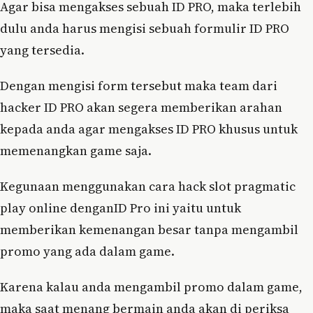
Agar bisa mengakses sebuah ID PRO, maka terlebih
dulu anda harus mengisi sebuah formulir ID PRO
yang tersedia.
Dengan mengisi form tersebut maka team dari
hacker ID PRO akan segera memberikan arahan
kepada anda agar mengakses ID PRO khusus untuk
memenangkan game saja.
Kegunaan menggunakan cara hack slot pragmatic
play online denganID Pro ini yaitu untuk
memberikan kemenangan besar tanpa mengambil
promo yang ada dalam game.
Karena kalau anda mengambil promo dalam game,
maka saat menang bermain anda akan di periksa