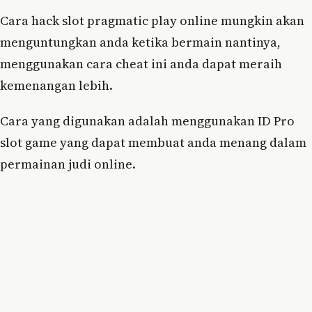
Cara hack slot pragmatic play online mungkin akan
menguntungkan anda ketika bermain nantinya,
menggunakan cara cheat ini anda dapat meraih
kemenangan lebih.
Cara yang digunakan adalah menggunakan ID Pro
slot game yang dapat membuat anda menang dalam
permainan judi online.