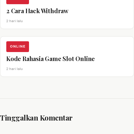
2 Cara Hack Withdraw
2 hari lalu
ONLINE
Kode Rahasia Game Slot Online
2 hari lalu
Tinggalkan Komentar