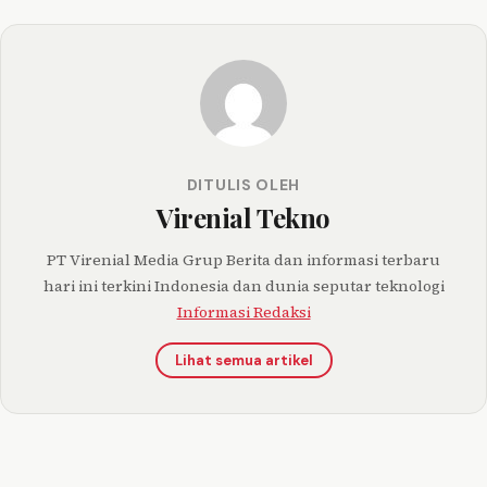
DITULIS OLEH
Virenial Tekno
PT Virenial Media Grup Berita dan informasi terbaru
hari ini terkini Indonesia dan dunia seputar teknologi
Informasi Redaksi
Lihat semua artikel