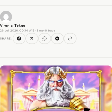
Virenial Tekno
26 Juli 2026, 00:34 WIB
· 3 menit baca
SHARE:
Copy link
Facebook
Twitter/X
WhatsApp
Telegram