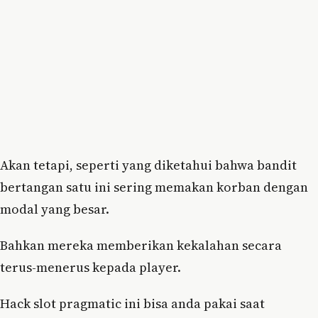
Akan tetapi, seperti yang diketahui bahwa bandit
bertangan satu ini sering memakan korban dengan
modal yang besar.
Bahkan mereka memberikan kekalahan secara
terus-menerus kepada player.
Hack slot pragmatic ini bisa anda pakai saat