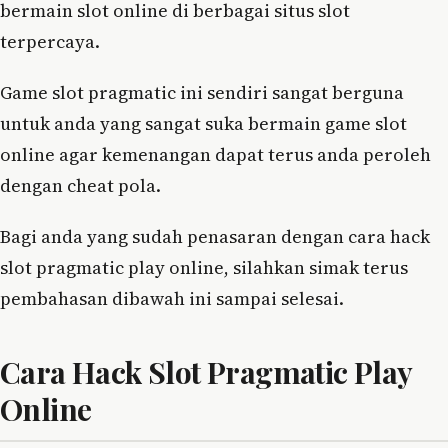
bermain slot online di berbagai situs slot
terpercaya.
Game slot pragmatic ini sendiri sangat berguna
untuk anda yang sangat suka bermain game slot
online agar kemenangan dapat terus anda peroleh
dengan cheat pola.
Bagi anda yang sudah penasaran dengan cara hack
slot pragmatic play online, silahkan simak terus
pembahasan dibawah ini sampai selesai.
Cara Hack Slot Pragmatic Play
Online