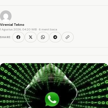
Virenial Tekno
1 Agustus 2026, 04:20 WIB
· 6 menit baca
SHARE:
Copy link
Facebook
Twitter/X
WhatsApp
Telegram