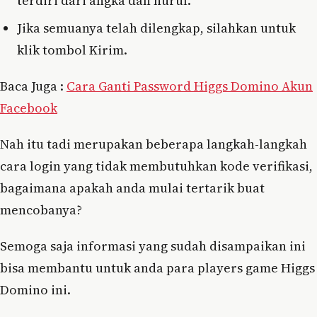
terdiri dari angka dan huruf.
Jika semuanya telah dilengkap, silahkan untuk
klik tombol Kirim.
Baca Juga :
Cara Ganti Password Higgs Domino Akun
Facebook
Nah itu tadi merupakan beberapa langkah-langkah
cara login yang tidak membutuhkan kode verifikasi,
bagaimana apakah anda mulai tertarik buat
mencobanya?
Semoga saja informasi yang sudah disampaikan ini
bisa membantu untuk anda para players game Higgs
Domino ini.