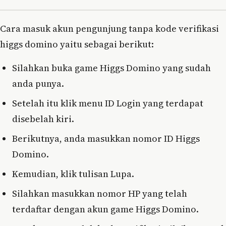
Cara masuk akun pengunjung tanpa kode verifikasi
higgs domino yaitu sebagai berikut:
Silahkan buka game Higgs Domino yang sudah
anda punya.
Setelah itu klik menu ID Login yang terdapat
disebelah kiri.
Berikutnya, anda masukkan nomor ID Higgs
Domino.
Kemudian, klik tulisan Lupa.
Silahkan masukkan nomor HP yang telah
terdaftar dengan akun game Higgs Domino.