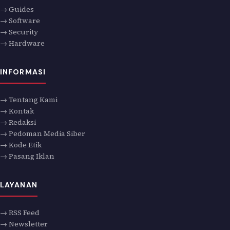
→ Guides
→ Software
→ Security
→ Hardware
INFORMASI
→ Tentang Kami
→ Kontak
→ Redaksi
→ Pedoman Media Siber
→ Kode Etik
→ Pasang Iklan
LAYANAN
→ RSS Feed
→ Newsletter