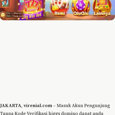
JAKARTA
,
virenial.com
– Masuk Akun Pengunjung
Tanpa Kode Verifikasi higgs domino dapat anda