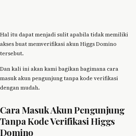
Hal itu dapat menjadi sulit apabila tidak memiliki
akses buat memverifikasi akun Higgs Domino
tersebut.
Dan kali ini akan kami bagikan bagimana cara
masuk akun pengunjung tanpa kode verifikasi
dengan mudah.
Cara Masuk Akun Pengunjung
Tanpa Kode Verifikasi Higgs
Domino