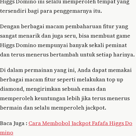
Higgs Domino ini selalu memperoleh tempat yang
tersendiri bagi para penggemarnya itu.
Dengan berbagai macam pembaharuan fitur yang
sangat menarik dan juga seru, bisa membuat game
Higgs Domino mempunyai banyak sekali peminat
dan terus menerus bertambah untuk setiap harinya.
Di dalam permainan yang ini, Anda dapat memakai
berbagai macam fitur seperti melakukan top up
diamond, mengirimkan sebuah emas dan
memperoleh keuntungan lebih jika terus menerus
bermain dan selalu memperoleh jackpot.
Baca Juga :
Cara Membobol Jackpot Fafafa Higgs Do
mino