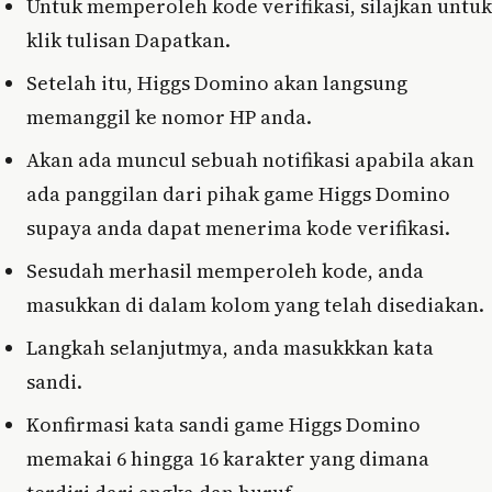
Untuk memperoleh kode verifikasi, silajkan untuk
klik tulisan Dapatkan.
Setelah itu, Higgs Domino akan langsung
memanggil ke nomor HP anda.
Akan ada muncul sebuah notifikasi apabila akan
ada panggilan dari pihak game Higgs Domino
supaya anda dapat menerima kode verifikasi.
Sesudah merhasil memperoleh kode, anda
masukkan di dalam kolom yang telah disediakan.
Langkah selanjutmya, anda masukkkan kata
sandi.
Konfirmasi kata sandi game Higgs Domino
memakai 6 hingga 16 karakter yang dimana