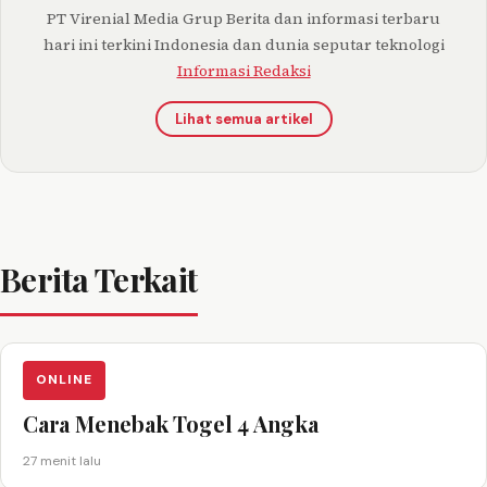
PT Virenial Media Grup Berita dan informasi terbaru
hari ini terkini Indonesia dan dunia seputar teknologi
Informasi Redaksi
Lihat semua artikel
Berita Terkait
ONLINE
Cara Menebak Togel 4 Angka
27 menit lalu