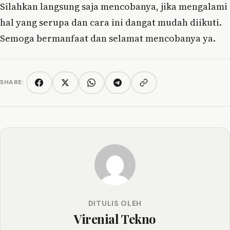
Silahkan langsung saja mencobanya, jika mengalami
hal yang serupa dan cara ini dangat mudah diikuti.
Semoga bermanfaat dan selamat mencobanya ya.
SHARE:
Copy link
Facebook
Twitter/X
WhatsApp
Telegram
DITULIS OLEH
Virenial Tekno