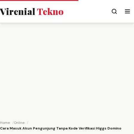
Virenial
Tekno
Home
Online
Cara Masuk Akun Pengunjung Tanpa Kode Verifikasi Higgs Domino