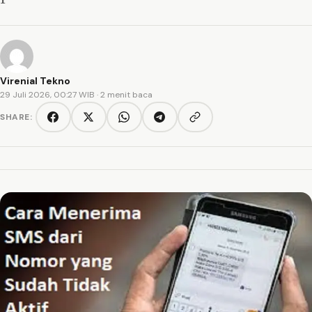
Virenial Tekno
29 Juli 2026, 00:27 WIB
· 2 menit baca
SHARE:
Copy link
Facebook
Twitter/X
WhatsApp
Telegram