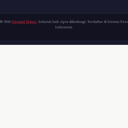
© 2026
Virenial Tekno
. Seluruh hak cipta dilindungi. Terdaftar di Dewan Pers
Indonesia.