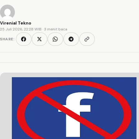
Virenial Tekno
25 Juli 2026, 22:28 WIB
· 3 menit baca
SHARE:
Copy link
Facebook
Twitter/X
WhatsApp
Telegram