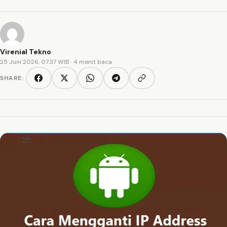
Virenial Tekno
25 Juni 2026, 07:37 WIB
· 4 menit baca
SHARE:
Copy link
Facebook
Twitter/X
WhatsApp
Telegram