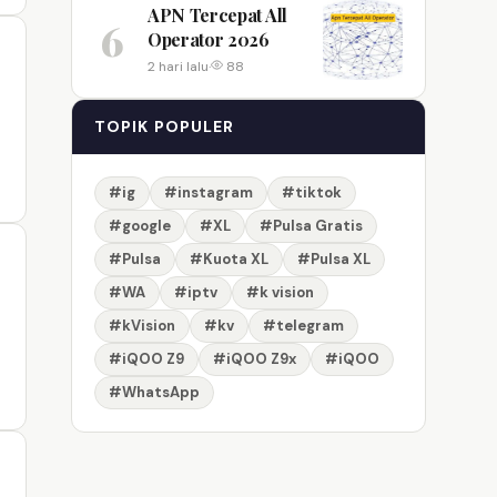
APN Tercepat All
6
Operator 2026
2 hari lalu
·
88
TOPIK POPULER
#ig
#instagram
#tiktok
#google
#XL
#Pulsa Gratis
#Pulsa
#Kuota XL
#Pulsa XL
#WA
#iptv
#k vision
#kVision
#kv
#telegram
#iQOO Z9
#iQOO Z9x
#iQOO
#WhatsApp