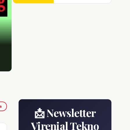
a
📩 Newsletter
Virenial Tekno