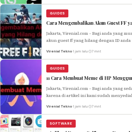
GUIDES
Cara Mengembalikan Akun Guest FF y
Jakarta, Virenial.com – Bagi anda yang m
akun guest ff yang hilang dengan ID and
Virenial Tekno
·
1 jam lalu
·
7 mnt
GUIDES
11 Cara Membuat Meme di HP Menggun
Jakarta, Virenial.com – Bagi anda yang s
karena di artikel ini kami sudah menye
Virenial Tekno
·
1 jam lalu
·
7 mnt
SOFTWARE