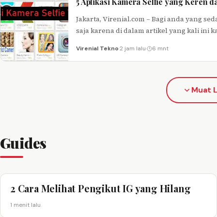
5 Aplikasi Kamera Selfie yang Keren d
Jakarta, Virenial.com – Bagi anda yang se
saja karena di dalam artikel yang kali ini
Virenial Tekno
·
2 jam lalu
·
6 mnt
Muat L
Guides
2 Cara Melihat Pengikut IG yang Hilang
1 menit lalu