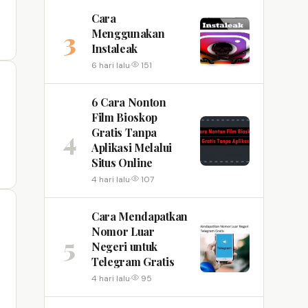
Cara
3
Menggunakan
Instaleak
6 hari lalu
·
151
6 Cara Nonton
Film Bioskop
4
Gratis Tanpa
Aplikasi Melalui
Situs Online
4 hari lalu
·
107
Cara Mendapatkan
Nomor Luar
5
Negeri untuk
Telegram Gratis
4 hari lalu
·
95