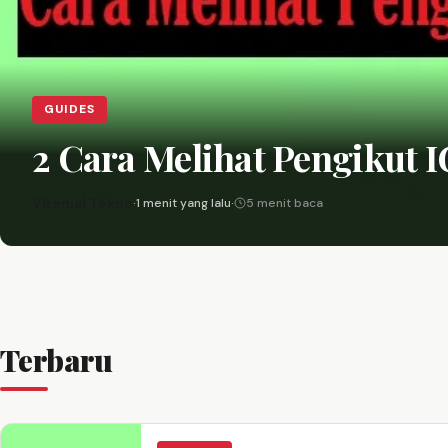
GUIDES
2 Cara Melihat Pengikut 
Virenial Tekno
·
1 menit yang lalu
·
5 menit baca
Terbaru