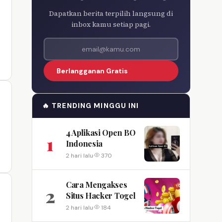
Dapatkan berita terpilih langsung di
inbox kamu setiap pagi.
Alamat email
Berlangganan Gratis
🔥 TRENDING MINGGU INI
4 Aplikasi Open BO
1
Indonesia
2 hari lalu
·
370
Cara Mengakses
2
Situs Hacker Togel
2 hari lalu
·
184