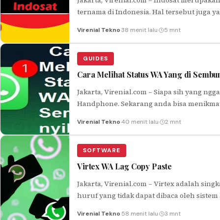
Jakarta, Virenial.com – Indosat merupaka
ternama di Indonesia. Hal tersebut juga y
Virenial Tekno
·
38 menit lalu
·
5 mnt
GUIDES
Cara Melihat Status WA Yang di Sembun
Jakarta, Virenial.com – Siapa sih yang ngga
Handphone. Sekarang anda bisa menikma
Virenial Tekno
·
40 menit lalu
·
2 mnt
SOFTWARE
Virtex WA Lag Copy Paste
Jakarta, Virenial.com – Virtex adalah sin
huruf yang tidak dapat dibaca oleh sistem
Virenial Tekno
·
58 menit lalu
·
3 mnt