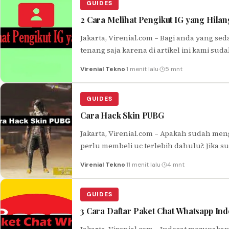
GUIDES
2 Cara Melihat Pengikut IG yang Hilan
Jakarta, Virenial.com – Bagi anda yang se
tenang saja karena di artikel ini kami 
Virenial Tekno
·
1 menit lalu
·
5 mnt
GUIDES
Cara Hack Skin PUBG
Jakarta, Virenial.com – Apakah sudah meng
perlu membeli uc terlebih dahulu?. Jika
Virenial Tekno
·
11 menit lalu
·
4 mnt
GUIDES
3 Cara Daftar Paket Chat Whatsapp Ind