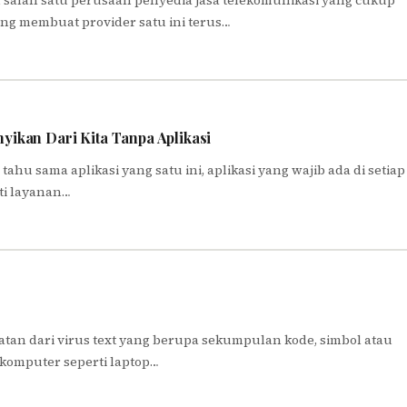
n salah satu perusaan penyedia jasa telekomunikasi yang cukup
ang membuat provider satu ini terus…
yikan Dari Kita Tanpa Aplikasi
 tahu sama aplikasi yang satu ini, aplikasi yang wajib ada di setiap
ti layanan…
gkatan dari virus text yang berupa sekumpulan kode, simbol atau
 komputer seperti laptop…