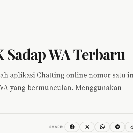
K Sadap WA Terbaru
 aplikasi Chatting online nomor satu in
ap WA yang bermunculan. Menggunakan
SHARE:
C
Facebook
Twitter/X
WhatsApp
Telegra