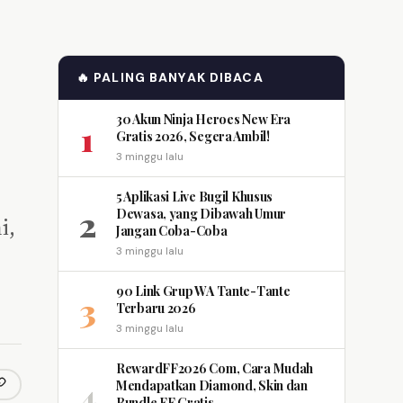
🔥 PALING BANYAK DIBACA
30 Akun Ninja Heroes New Era
1
Gratis 2026, Segera Ambil!
3 minggu lalu
5 Aplikasi Live Bugil Khusus
2
Dewasa, yang Dibawah Umur
i,
Jangan Coba-Coba
3 minggu lalu
90 Link Grup WA Tante-Tante
3
Terbaru 2026
3 minggu lalu
RewardFF2026 Com, Cara Mudah
4
Mendapatkan Diamond, Skin dan
opy link
m
Bundle FF Gratis