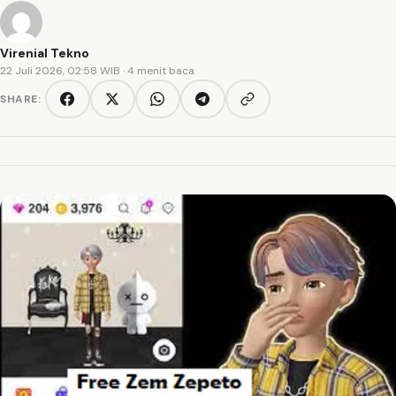
Virenial Tekno
22 Juli 2026, 02:58 WIB
· 4 menit baca
SHARE:
Copy link
Facebook
Twitter/X
WhatsApp
Telegram