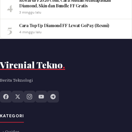
RewardFF2026 Com, Cara Mudah Mendapatkan
4
Diamond, Skin dan Bundle FF Gratis
3 minggu lalu
5
Cara Top Up Diamond FF Lewat GoPay (Resmi)
4 minggu lalu
Virenial Tekno
.
Berita Teknologi
KATEGORI
→ Guides