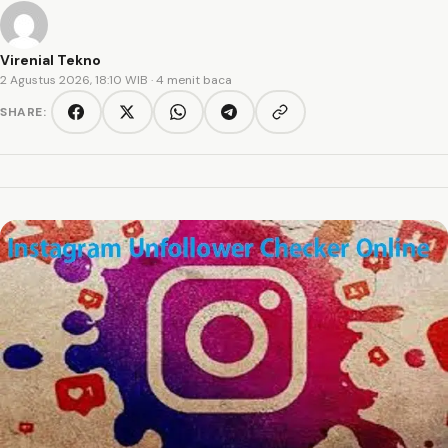
Virenial Tekno
2 Agustus 2026, 18:10 WIB
· 4 menit baca
SHARE:
Copy link
Facebook
Twitter/X
WhatsApp
Telegram