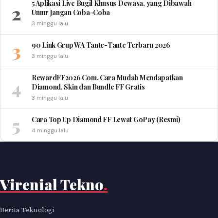
5 Aplikasi Live Bugil Khusus Dewasa, yang Dibawah
2
Umur Jangan Coba-Coba
3 minggu lalu
3
90 Link Grup WA Tante-Tante Terbaru 2026
3 minggu lalu
RewardFF2026 Com, Cara Mudah Mendapatkan
4
Diamond, Skin dan Bundle FF Gratis
3 minggu lalu
5
Cara Top Up Diamond FF Lewat GoPay (Resmi)
4 minggu lalu
Virenial Tekno
.
Berita Teknologi