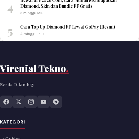
RewardFF2026 Com, Cara Mudah Mendapatkan
4
Diamond, Skin dan Bundle FF Gratis
3 minggu lalu
5
Cara Top Up Diamond FF Lewat GoPay (Resmi)
4 minggu lalu
Virenial Tekno
.
Berita Teknologi
KATEGORI
→ Guides