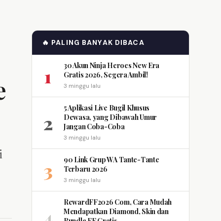
🔥 PALING BANYAK DIBACA
30 Akun Ninja Heroes New Era
1
Gratis 2026, Segera Ambil!
e
3 minggu lalu
5 Aplikasi Live Bugil Khusus
2
Dewasa, yang Dibawah Umur
Jangan Coba-Coba
3 minggu lalu
i
90 Link Grup WA Tante-Tante
3
Terbaru 2026
3 minggu lalu
RewardFF2026 Com, Cara Mudah
4
Mendapatkan Diamond, Skin dan
Bundle FF Gratis