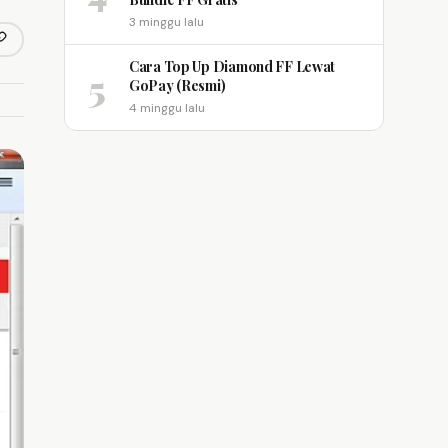
3 minggu lalu
opy link
m
Cara Top Up Diamond FF Lewat
5
GoPay (Resmi)
4 minggu lalu