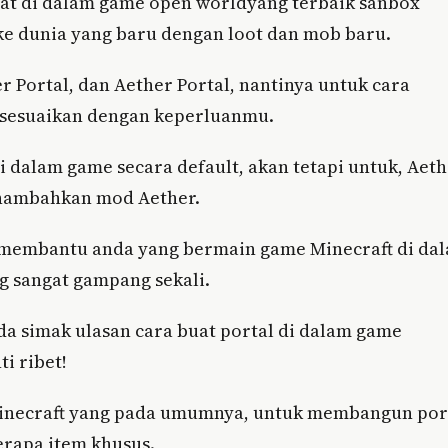
buat di dalam game open worldyang terbaik sanbox
ke dunia yang baru dengan loot dan mob baru.
r Portal, dan Aether Portal, nantinya untuk cara
isesuaikan dengan keperluanmu.
 dalam game secara default, akan tetapi untuk, Aet
enambahkan mod Aether.
sa membantu anda yang bermain game Minecraft di da
ng sangat gampang sekali.
da simak ulasan cara buat portal di dalam game
i ribet!
inecraft yang pada umumnya, untuk membangun por
rapa item khusus.