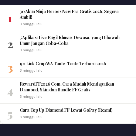
30 Akun Ninja Heroes New Era Gratis 2026, Segera
1
Ambil!
3 minggu lalu
5 Aplikasi Live Bugil Khusus Dewasa, yang Dibawah
2
Umur Jangan Coba-Coba
3 minggu lalu
3
90 Link Grup WA Tante-Tante Terbaru 2026
3 minggu lalu
RewardFF2026 Com, Cara Mudah Mendapatkan
4
Diamond, Skin dan Bundle FF Gratis
3 minggu lalu
5
Cara Top Up Diamond FF Lewat GoPay (Resmi)
3 minggu lalu