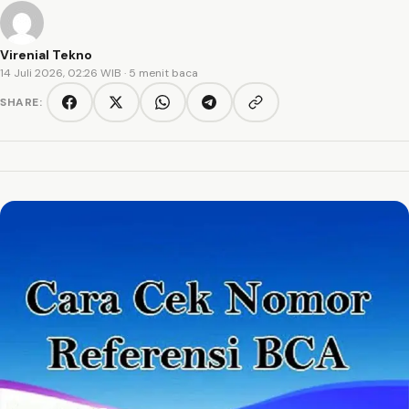
Virenial Tekno
14 Juli 2026, 02:26 WIB
· 5 menit baca
SHARE:
Copy link
Facebook
Twitter/X
WhatsApp
Telegram