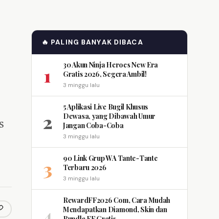
🔥 PALING BANYAK DIBACA
30 Akun Ninja Heroes New Era
1
Gratis 2026, Segera Ambil!
3 minggu lalu
5 Aplikasi Live Bugil Khusus
2
Dewasa, yang Dibawah Umur
s
Jangan Coba-Coba
3 minggu lalu
90 Link Grup WA Tante-Tante
3
Terbaru 2026
3 minggu lalu
RewardFF2026 Com, Cara Mudah
4
Mendapatkan Diamond, Skin dan
opy link
m
Bundle FF Gratis