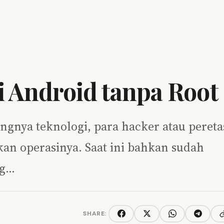
i Android tanpa Root
ngnya teknologi, para hacker atau pereta
n operasinya. Saat ini bahkan sudah
ng…
SHARE:
C
Facebook
Twitter/X
WhatsApp
Telegra