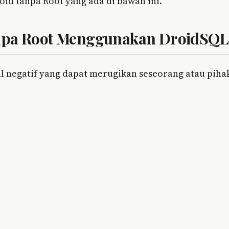
oid tanpa Root yang ada di bawah ini.
anpa Root Menggunakan DroidSQL
l negatif yang dapat merugikan seseorang atau piha