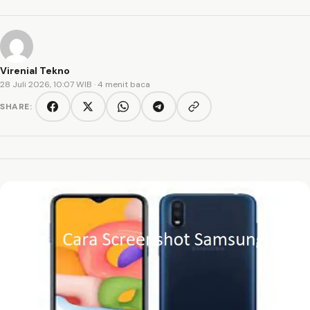
Virenial Tekno
28 Juli 2026, 10:07 WIB
· 4 menit baca
SHARE:
Copy link
Facebook
Twitter/X
WhatsApp
Telegram