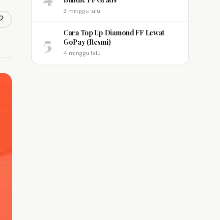
3 minggu lalu
opy link
m
Cara Top Up Diamond FF Lewat
5
GoPay (Resmi)
4 minggu lalu