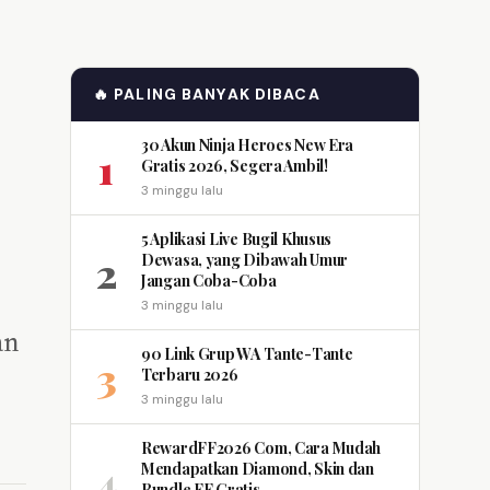
🔥 PALING BANYAK DIBACA
30 Akun Ninja Heroes New Era
1
Gratis 2026, Segera Ambil!
3 minggu lalu
5 Aplikasi Live Bugil Khusus
2
Dewasa, yang Dibawah Umur
Jangan Coba-Coba
3 minggu lalu
an
90 Link Grup WA Tante-Tante
3
Terbaru 2026
3 minggu lalu
RewardFF2026 Com, Cara Mudah
4
Mendapatkan Diamond, Skin dan
Bundle FF Gratis