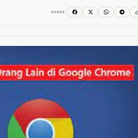
SHARE:
C
Facebook
Twitter/X
WhatsApp
Telegra