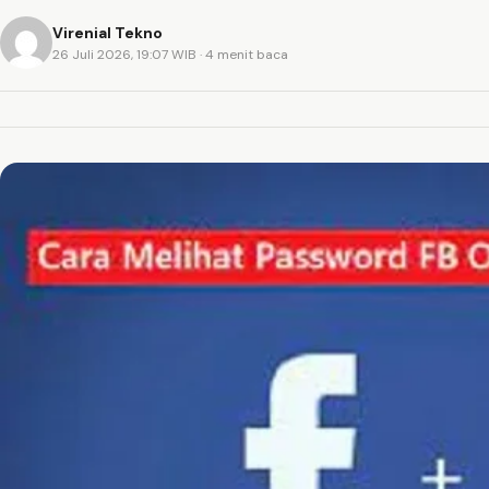
Virenial Tekno
26 Juli 2026, 19:07 WIB
· 4 menit baca