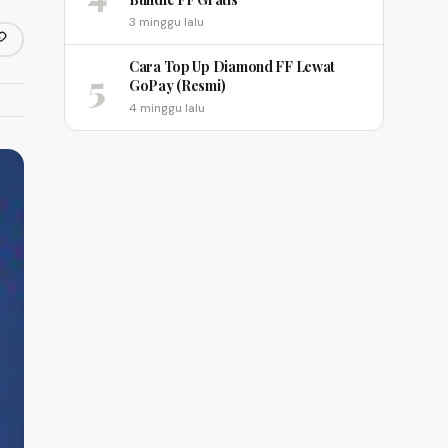
3 minggu lalu
opy link
m
Cara Top Up Diamond FF Lewat
5
GoPay (Resmi)
4 minggu lalu