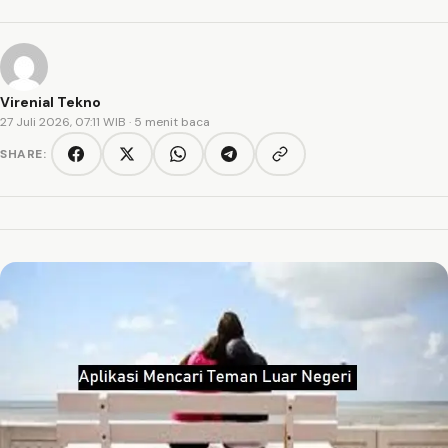
Virenial Tekno
27 Juli 2026, 07:11 WIB
· 5 menit baca
SHARE:
Copy link
Facebook
Twitter/X
WhatsApp
Telegram