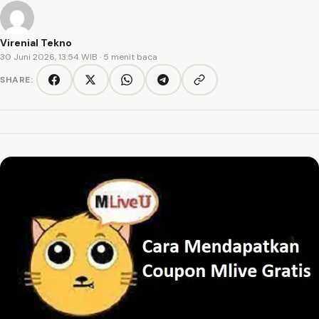
Virenial Tekno
30 Juni 2026, 13:54 WIB
· 5 menit baca
SHARE:
Copy link
Facebook
Twitter/X
WhatsApp
Telegram