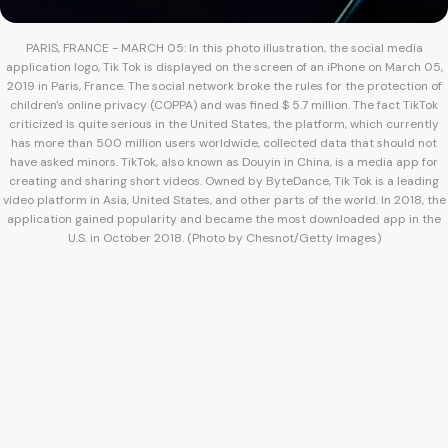
PARIS, FRANCE - MARCH 05: In this photo illustration, the social media
application logo, Tik Tok is displayed on the screen of an iPhone on March 05,
2019 in Paris, France. The social network broke the rules for the protection of
children's online privacy (COPPA) and was fined $ 5.7 million. The fact TikTok
criticized is quite serious in the United States, the platform, which currently
has more than 500 million users worldwide, collected data that should not
have asked minors. TikTok, also known as Douyin in China, is a media app for
creating and sharing short videos. Owned by ByteDance, Tik Tok is a leading
video platform in Asia, United States, and other parts of the world. In 2018, the
application gained popularity and became the most downloaded app in the
U.S. in October 2018. (Photo by Chesnot/Getty Images)