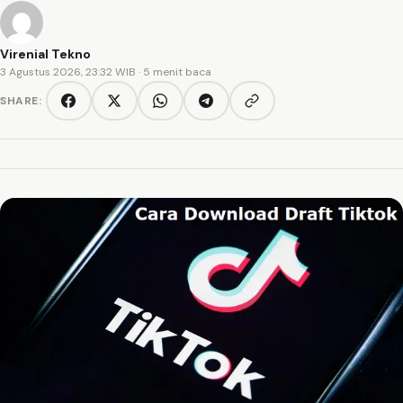
Virenial Tekno
3 Agustus 2026, 23:32 WIB
· 5 menit baca
SHARE:
Copy link
Facebook
Twitter/X
WhatsApp
Telegram