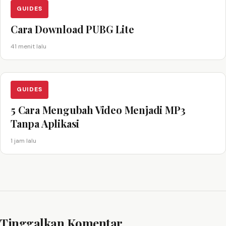
GUIDES
Cara Download PUBG Lite
41 menit lalu
GUIDES
5 Cara Mengubah Video Menjadi MP3
Tanpa Aplikasi
1 jam lalu
Tinggalkan Komentar