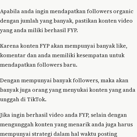
Apabila anda ingin mendapatkan followers organic
dengan jumlah yang banyak, pastikan konten video
yang anda miliki berhasil FYP.
Karena konten FYP akan mempunyai banyak like,
komentar dan anda memiliki kesempatan untuk
mendapatkan followers baru.
Dengan mempunyai banyak followers, maka akan
banyak juga orang yang menyukai konten yang anda
unggah di TikTok.
Jika ingin berhasil video anda FYP, selain dengan
mengunggah konten yang menarik anda juga harus
mempunyai strategi dalam hal waktu posting