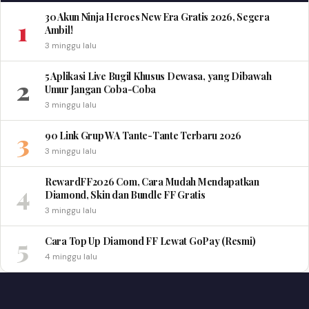
30 Akun Ninja Heroes New Era Gratis 2026, Segera
1
Ambil!
3 minggu lalu
5 Aplikasi Live Bugil Khusus Dewasa, yang Dibawah
2
Umur Jangan Coba-Coba
3 minggu lalu
3
90 Link Grup WA Tante-Tante Terbaru 2026
3 minggu lalu
RewardFF2026 Com, Cara Mudah Mendapatkan
4
Diamond, Skin dan Bundle FF Gratis
3 minggu lalu
5
Cara Top Up Diamond FF Lewat GoPay (Resmi)
4 minggu lalu