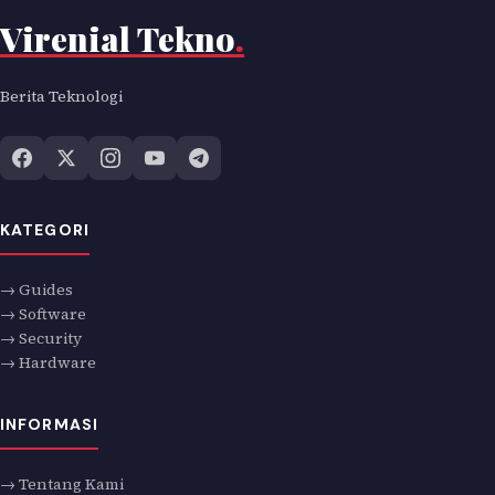
Virenial Tekno
.
Berita Teknologi
KATEGORI
→ Guides
→ Software
→ Security
→ Hardware
INFORMASI
→ Tentang Kami