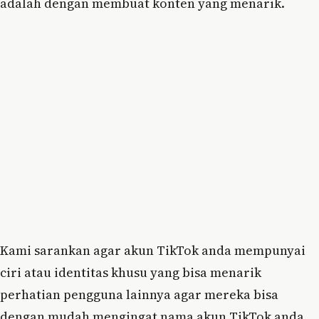
adalah dengan membuat konten yang menarik.
Kami sarankan agar akun TikTok anda mempunyai
ciri atau identitas khusu yang bisa menarik
perhatian pengguna lainnya agar mereka bisa
dengan mudah mengingat nama akun TikTok anda.