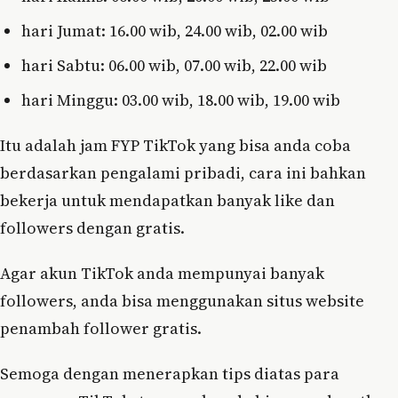
hari Jumat: 16.00 wib, 24.00 wib, 02.00 wib
hari Sabtu: 06.00 wib, 07.00 wib, 22.00 wib
hari Minggu: 03.00 wib, 18.00 wib, 19.00 wib
Itu adalah jam FYP TikTok yang bisa anda coba
berdasarkan pengalami pribadi, cara ini bahkan
bekerja untuk mendapatkan banyak like dan
followers dengan gratis.
Agar akun TikTok anda mempunyai banyak
followers, anda bisa menggunakan situs website
penambah follower gratis.
Semoga dengan menerapkan tips diatas para