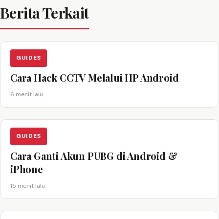
Berita Terkait
GUIDES
Cara Hack CCTV Melalui HP Android
6 menit lalu
GUIDES
Cara Ganti Akun PUBG di Android &
iPhone
15 menit lalu