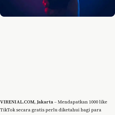
VIRENIAL.COM, Jakarta –
Mendapatkan 1000 like
TikTok secara gratis perlu diketahui bagi para