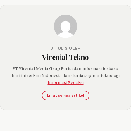
DITULIS OLEH
Virenial Tekno
PT Virenial Media Grup Berita dan informasi terbaru
hari ini terkini Indonesia dan dunia seputar teknologi
Informasi Redaksi
Lihat semua artikel