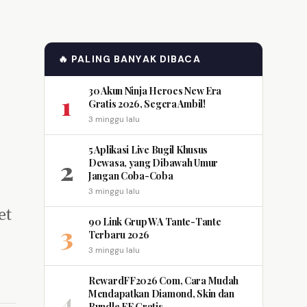
🔥 PALING BANYAK DIBACA
30 Akun Ninja Heroes New Era
1
Gratis 2026, Segera Ambil!
3 minggu lalu
5 Aplikasi Live Bugil Khusus
2
Dewasa, yang Dibawah Umur
Jangan Coba-Coba
3 minggu lalu
et
90 Link Grup WA Tante-Tante
3
Terbaru 2026
3 minggu lalu
RewardFF2026 Com, Cara Mudah
4
Mendapatkan Diamond, Skin dan
Bundle FF Gratis