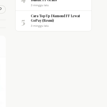
3 minggu lalu
opy link
m
Cara Top Up Diamond FF Lewat
5
GoPay (Resmi)
3 minggu lalu