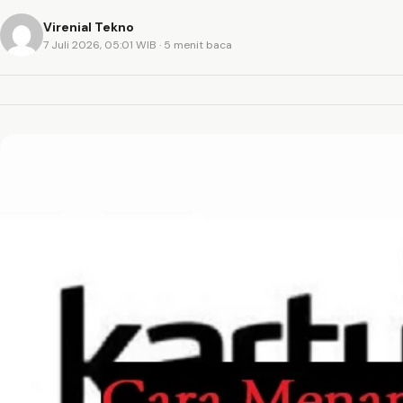
Virenial Tekno
7 Juli 2026, 05:01 WIB
· 5 menit baca