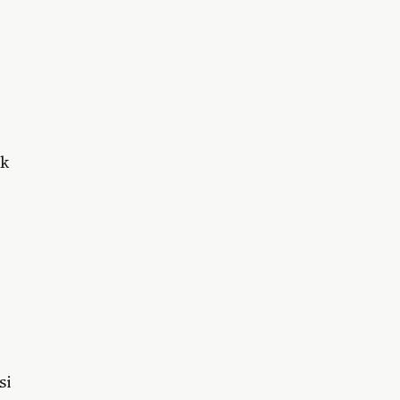
ak
si