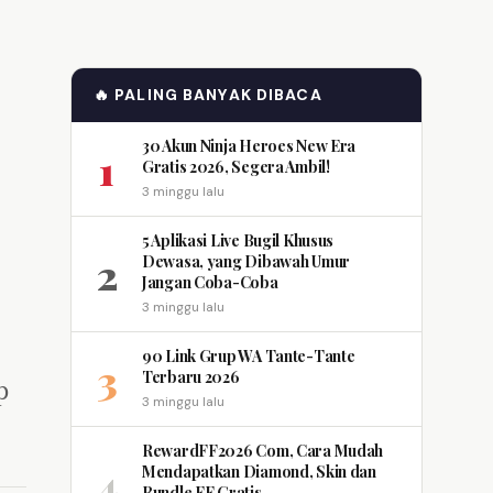
🔥 PALING BANYAK DIBACA
30 Akun Ninja Heroes New Era
1
Gratis 2026, Segera Ambil!
3 minggu lalu
5 Aplikasi Live Bugil Khusus
2
Dewasa, yang Dibawah Umur
Jangan Coba-Coba
3 minggu lalu
90 Link Grup WA Tante-Tante
3
Terbaru 2026
p
3 minggu lalu
RewardFF2026 Com, Cara Mudah
4
Mendapatkan Diamond, Skin dan
Bundle FF Gratis