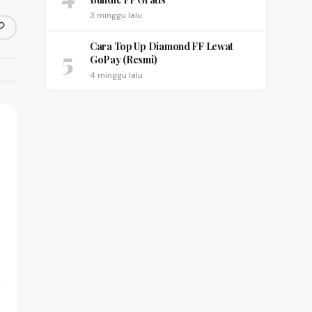
3 minggu lalu
opy link
m
Cara Top Up Diamond FF Lewat
5
GoPay (Resmi)
4 minggu lalu