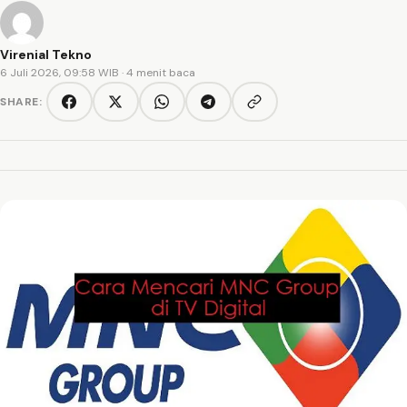
Virenial Tekno
6 Juli 2026, 09:58 WIB
· 4 menit baca
SHARE:
Copy link
Facebook
Twitter/X
WhatsApp
Telegram