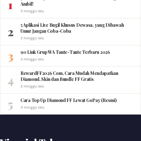
1
Ambil!
3 minggu lalu
5 Aplikasi Live Bugil Khusus Dewasa, yang Dibawah
2
Umur Jangan Coba-Coba
3 minggu lalu
3
90 Link Grup WA Tante-Tante Terbaru 2026
3 minggu lalu
RewardFF2026 Com, Cara Mudah Mendapatkan
4
Diamond, Skin dan Bundle FF Gratis
3 minggu lalu
5
Cara Top Up Diamond FF Lewat GoPay (Resmi)
4 minggu lalu