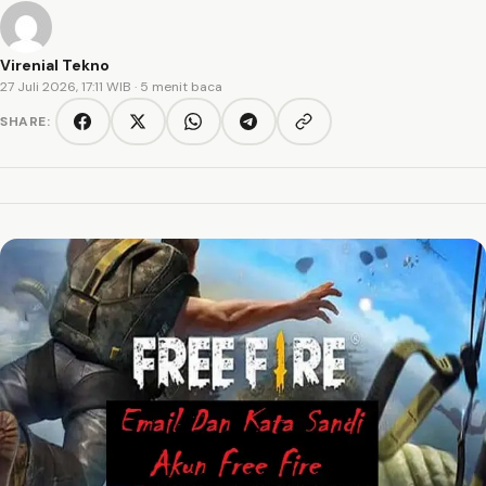
Virenial Tekno
27 Juli 2026, 17:11 WIB
· 5 menit baca
SHARE:
Copy link
Facebook
Twitter/X
WhatsApp
Telegram