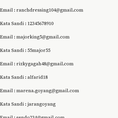
Email : ranchdressing104@gmail.com
Kata Sandi : 12345678910
Email : mаjоrkіng5@gmаіl.соm
Kata Sandi : 55mаjоr55
Email : rizkygagah48@gmail.com
Kata Sandi : аlfаrіd18
Email : mаrеnа.gоуаng@gmаіl.соm
Kata Sandi : jarangoyang
Email : ѕеndо234@gmаіl.соm