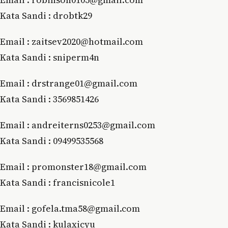
Kata Sandi : drobtk29
Email : zaitsev2020@hotmail.com
Kata Sandi : sniperm4n
Emаіl : drѕtrаngе01@gmаіl.соm
Kata Sandi : 3569851426
Emаіl : аndrеіtеrnѕ0253@gmаіl.соm
Kata Sandi : 09499535568
Email : рrоmоnѕtеr18@gmаіl.соm
Kata Sandi : francisnicole1
Email : gofela.tma58@gmail.com
Kata Sandi : kulaxicyu